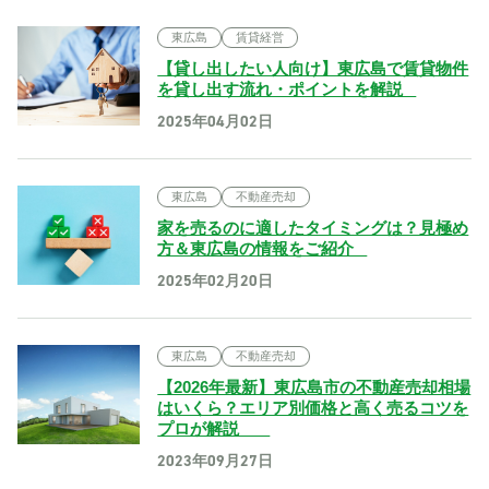
東広島
賃貸経営
【貸し出したい人向け】東広島で賃貸物件
を貸し出す流れ・ポイントを解説
2025年04月02日
東広島
不動産売却
家を売るのに適したタイミングは？見極め
方＆東広島の情報をご紹介
2025年02月20日
東広島
不動産売却
【2026年最新】東広島市の不動産売却相場
はいくら？エリア別価格と高く売るコツを
プロが解説
2023年09月27日