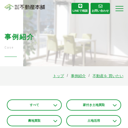
お問い合わせ
LINE
で相談
事例紹介
Case
トップ
事例紹介
不動産を 買いたい
すべて
家付き土地買取
農地買取
土地活用