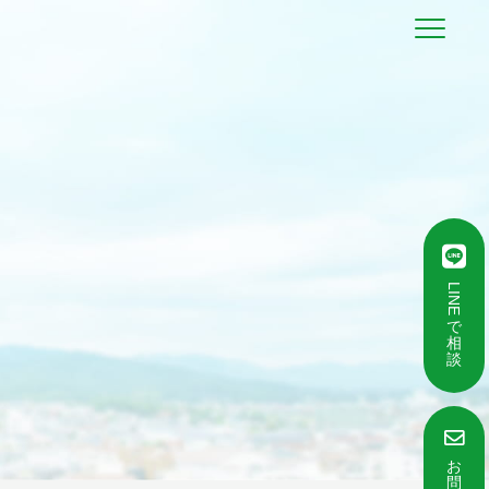
LINE
で
相
談
お
問