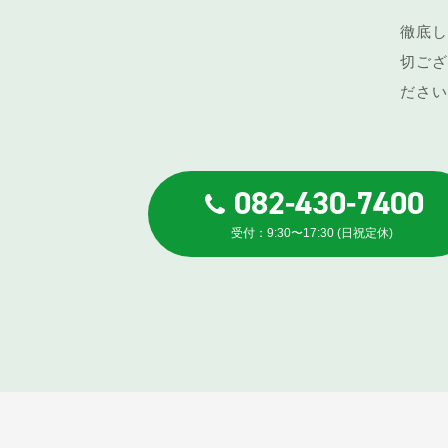
徹底し
切ござ
ださい
082-430-7400
受付：9:30〜17:30 (日祝定休)