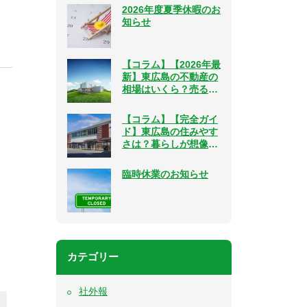
2026年度夏季休暇のお
知らせ
【コラム】【2026年最
新】東広島の不動産の
相場はいくら？売る・
買う、２つの視点で解
説
【コラム】【完全ガイ
ド】東広島の住みやす
さは？暮らしが想像で
きるリアルな情報をご
紹介
臨時休業のお知らせ
カテゴリー
社外報