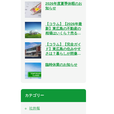
2026年度夏季休暇のお
知らせ
【コラム】【2026年最
新】東広島の不動産の
相場はいくら？売る・
買う、２つの視点で解
説
【コラム】【完全ガイ
ド】東広島の住みやす
さは？暮らしが想像で
きるリアルな情報をご
紹介
臨時休業のお知らせ
カテゴリー
社外報