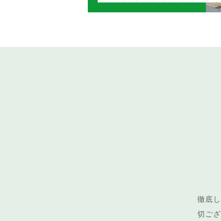
徹底し
切ござ