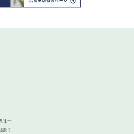
い
誘は一
相談く