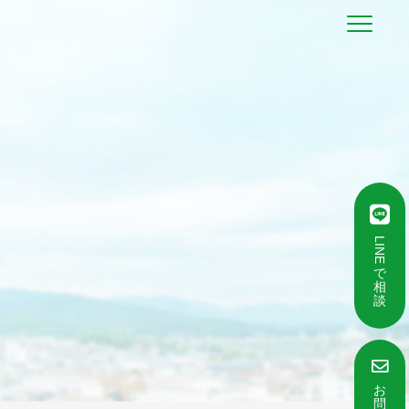
LINE
で
相
談
お
問