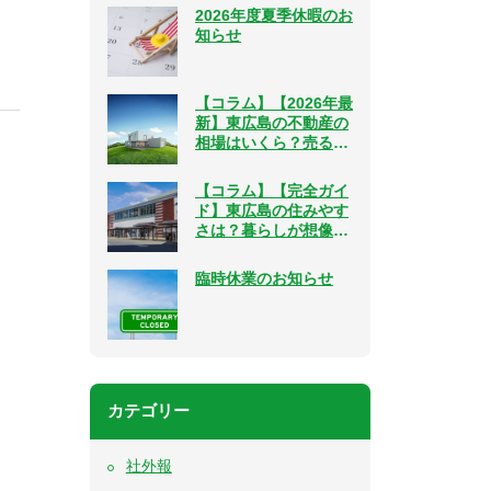
2026年度夏季休暇のお
知らせ
【コラム】【2026年最
新】東広島の不動産の
相場はいくら？売る・
買う、２つの視点で解
説
【コラム】【完全ガイ
ド】東広島の住みやす
さは？暮らしが想像で
きるリアルな情報をご
紹介
臨時休業のお知らせ
カテゴリー
社外報