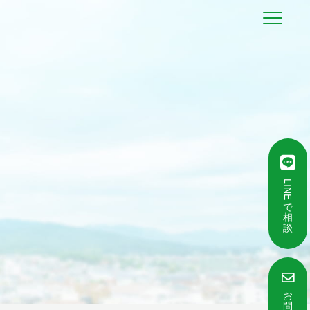
LINE
で
相
談
お
問